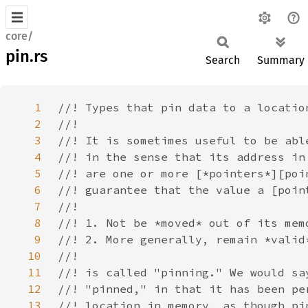
core/
pin.rs
Search
Summary
1
2
3
4
5
6
7
8
9
10
11
12
13