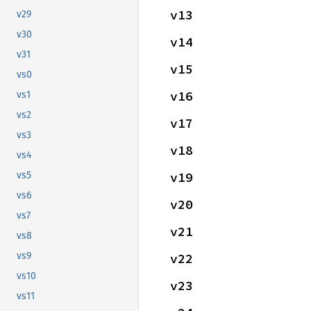
v13
v29
v30
v14
v31
v15
vs0
v16
vs1
vs2
v17
vs3
v18
vs4
v19
vs5
vs6
v20
vs7
v21
vs8
vs9
v22
vs10
v23
vs11