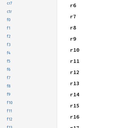
cr7
r6
ctr
r7
f0
r8
f1
f2
r9
f3
r10
f4
r11
f5
f6
r12
f7
r13
f8
r14
f9
f10
r15
f11
r16
f12
r17
f13