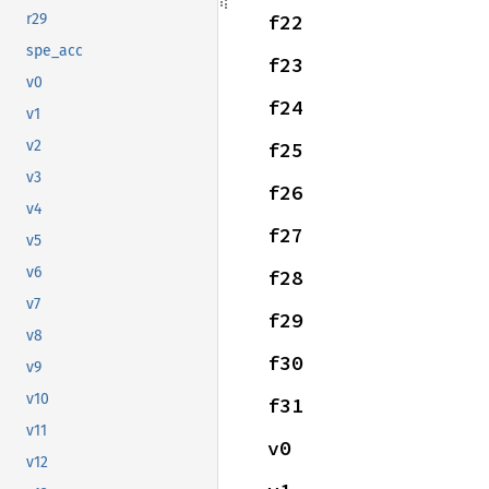
f22
r29
spe_acc
f23
v0
f24
v1
v2
f25
v3
f26
v4
f27
v5
v6
f28
v7
f29
v8
f30
v9
v10
f31
v11
v0
v12