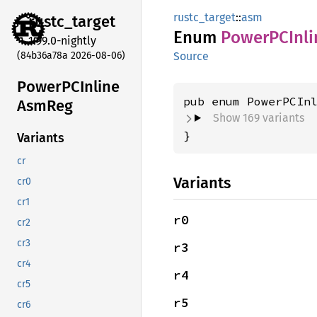
rustc_target
::
asm
rustc_
target
Enum
PowerPC
Inl
1.99.0-nightly
(84b36a78a 2026-08-06)
Source
PowerPC
Inline
AsmReg
Show 169 variants
}
Variants
cr
Variants
cr0
cr1
r0
cr2
cr3
r3
cr4
r4
cr5
r5
cr6