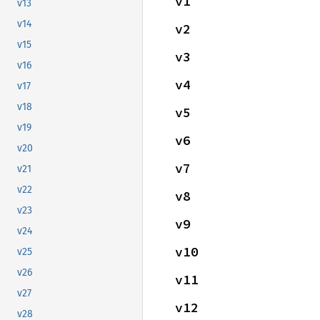
v1
v13
v14
v2
v15
v3
v16
v4
v17
v18
v5
v19
v6
v20
v7
v21
v22
v8
v23
v9
v24
v10
v25
v26
v11
v27
v12
v28