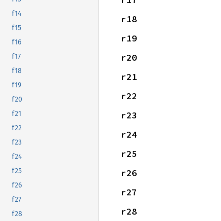
f14
r18
f15
r19
f16
r20
f17
f18
r21
f19
r22
f20
r23
f21
f22
r24
f23
r25
f24
f25
r26
f26
r27
f27
r28
f28