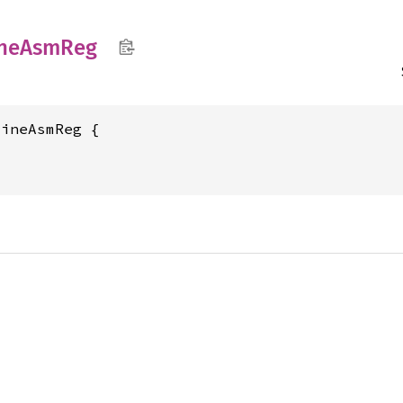
ine
AsmReg