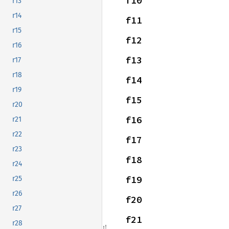
f10
r13
r14
f11
r15
f12
r16
f13
r17
r18
f14
r19
f15
r20
f16
r21
r22
f17
r23
f18
r24
f19
r25
r26
f20
r27
f21
r28