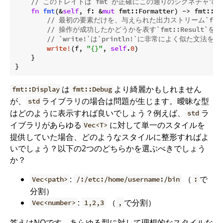
// このトレイトは`fmt`が正確にこの通りのシグネチャで
fn
fmt
(&
self
, f: &
mut
 fmt::Formatter) -> fmt::
Re
// 最初の要素だけを、与えられた出力ストリーム`f`
// 操作が成功したかどうかを表す`fmt::Result`を
// `write!`は`println!`に非常によく似た文
write!
(f, 
"{}"
, 
self
.
0
)

    }

は
より綺麗かもしれません
fmt::Display
fmt::Debug
が、
ライブラリの場合は問題が生じます。曖昧な型
std
はどのように表示すれば良いでしょう？例えば、
ラ
std
イブラリがあらゆる
に対して単一のスタイルを
Vec<T>
提供していた場合、どのようなスタイルに整形すればよ
いでしょう？以下の2つのどちらかを選ぶべきでしょう
か？
:
（
で
Vec<path>
/:/etc:/home/username:/bin
:
分割）
:
（
で分割）
Vec<number>
1,2,3
,
答えはNOです。あらゆる型に対して理想的なスタイルな