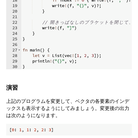
19
    write
!
(
f
,
"{}"
,
 v
)
?;
20
}
21
22
// 
開
き
っ
ぱ
な
し
の
ブ
ラ
ケ
ッ
ト
を
閉
じ
て
、
`
23
    write
!
(
f
,
"]"
)
24
}
25
}
26
27
fn
main
(
)
{
28
let
 v 
=
 List
(
vec
!
[
1
,
2
,
3
])
;
29
    println
!
(
"{}"
,
 v
)
;
30
}
演習
上記のプログラムを変更して、ベクタの各要素のインデ
ックスも表示するようにしてみましょう。変更後の出力
は次のようになります。
[
0
: 
1
, 
1
: 
2
, 
2
: 
3
]