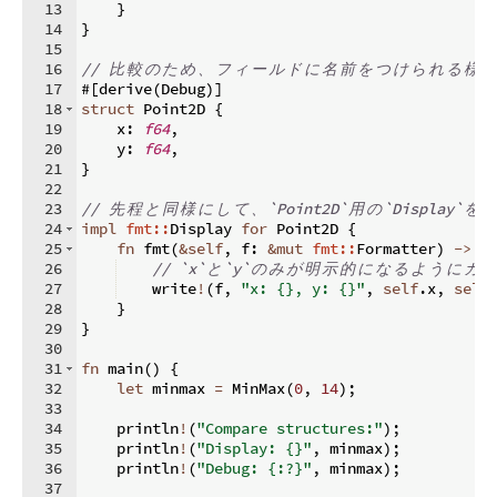
13
}
14
}
15
16
// 
比
較
の
た
め
、
フ
ィ
ー
ル
ド
に
名
前
を
つ
け
ら
れ
る
様
な
17
#
[
derive
(
Debug
)]
18
struct
 Point2D 
{
19
    x
:
f64
,
20
    y
:
f64
,
21
}
22
23
// 
先
程
と
同
様
に
し
て
、
`Point2D`
用
の
`Display`
を
実
24
impl
fmt::
Display 
for
 Point2D 
{
25
fn
fmt
(
&
self
,
 f
:
&
mut
fmt::
Formatter
)
->
f
26
// `x`
と
`y`
の
み
が
明
示
的
に
な
る
よ
う
に
カ
ス
27
    write
!
(
f
,
"x: {}, y: {}"
,
self
.
x
,
self
28
}
29
}
30
31
fn
main
(
)
{
32
let
 minmax 
=
 MinMax
(
0
,
14
)
;
33
34
    println
!
(
"Compare structures:"
)
;
35
    println
!
(
"Display: {}"
,
 minmax
)
;
36
    println
!
(
"Debug: {:?}"
,
 minmax
)
;
37