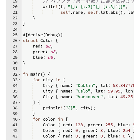
19
// 
バ
ッ
フ
ァ
（
第
一
引
数
）
に
書
き
込
み
ま
す
。
20
    write
!
(
f
,
"{}: {:.3}°{} {:.3}°{}"
,
21
self
.
name
,
self
.
lat
.
abs
(
)
,
 lat_
22
}
23
}
24
25
#
[
derive
(
Debug
)]
26
struct
 Color 
{
27
    red
:
u8
,
28
    green
:
u8
,
29
    blue
:
u8
,
30
}
31
32
fn
main
(
)
{
33
for
 city 
in
[
34
    City 
{
 name
:
"Dublin"
,
 lat
:
53.347778
,
35
    City 
{
 name
:
"Oslo"
,
 lat
:
59.95
,
 lon
:
36
    City 
{
 name
:
"Vancouver"
,
 lat
:
49.25
,
 
37
]
{
38
    println
!
(
"{}"
,
 city
)
;
39
}
40
for
 color 
in
[
41
    Color 
{
 red
:
128
,
 green
:
255
,
 blue
:
90
42
    Color 
{
 red
:
0
,
 green
:
3
,
 blue
:
254
}
,
43
    Color 
{
 red
:
0
,
 green
:
0
,
 blue
:
0
}
,