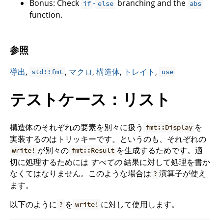
Bonus: Check
-
branching and the
if
else
abs
function.
参照
導出
,
,
マクロ
,
構造体
,
トレイト
,
std::fmt
use
テストケース：リスト
構造体のそれぞれの要素を別々に扱う
を
fmt::Display
実装するのはトリッキーです。というのも、それぞれの
が別々の
を生成するためです。適
write!
fmt::Result
切に処理するためには
すべての
結果に対して処理を書か
なくてはなりません。このような場合は
演算子が使え
?
ます。
以下のように
を
に対して使用します。
?
write!