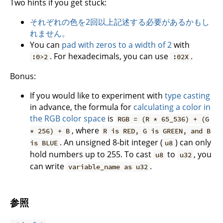
Two hints if you get stuck:
それぞれの色を2回以上記述する必要があるかもし
れません。
You can
pad with zeros to a width of 2
with
. For hexadecimals, you can use
.
:0>2
:02X
Bonus:
If you would like to experiment with
type casting
in advance, the formula for
calculating a color in
the RGB color space
is
RGB = (R * 65_536) + (G
, where
* 256) + B
R is RED, G is GREEN, and B
. An unsigned 8-bit integer (
) can only
is BLUE
u8
hold numbers up to 255. To cast
to
, you
u8
u32
can write
.
variable_name as u32
参照