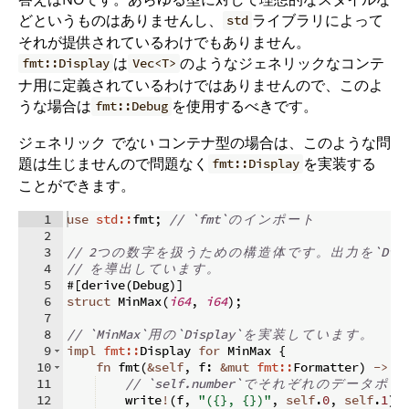
どというものはありませんし、
ライブラリによって
std
それが提供されているわけでもありません。
は
のようなジェネリックなコンテ
fmt::Display
Vec<T>
ナ用に定義されているわけではありませんので、このよ
うな場合は
を使用するべきです。
fmt::Debug
ジェネリック
でない
コンテナ型の場合は、このような問
題は生じませんので問題なく
を実装する
fmt::Display
ことができます。
1
use
std::
fmt
;
// `fmt`
の
イ
ン
ポ
ー
ト
2
3
// 2
つ
の
数
字
を
扱
う
た
め
の
構
造
体
で
す
。
出
力
を
`Dis
4
// 
を
導
出
し
て
い
ま
す
。
5
#
[
derive
(
Debug
)]
6
struct
 MinMax
(
i64
,
i64
)
;
7
8
// `MinMax`
用
の
`Display`
を
実
装
し
て
い
ま
す
。
9
impl
fmt::
Display 
for
 MinMax 
{
10
fn
fmt
(
&
self
,
 f
:
&
mut
fmt::
Formatter
)
->
f
11
// `self.number`
で
そ
れ
ぞ
れ
の
デ
ー
タ
ポ
イ
12
    write
!
(
f
,
"({}, {})"
,
self
.
0
,
self
.
1
)