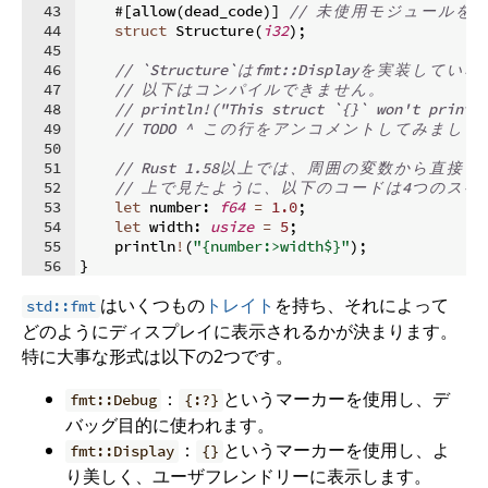
43
    #
[
allow
(
dead_code
)]
// 
未
使
用
モ
ジ
ュ
ー
ル
を
警
44
struct
 Structure
(
i32
)
;
45
46
// `Structure`
は
fmt::Display
を
実
装
し
て
い
な
47
// 
以
下
は
コ
ン
パ
イ
ル
で
き
ま
せ
ん
。
48
// println!("This struct `{}` won't print.
49
// TODO ^ 
こ
の
行
を
ア
ン
コ
メ
ン
ト
し
て
み
ま
し
ょ
50
51
// Rust 1.58
以
上
で
は
、
周
囲
の
変
数
か
ら
直
接
引
52
// 
上
で
見
た
よ
う
に
、
以
下
の
コ
ー
ド
は
4
つ
の
ス
ペ
53
let
 number
:
f64
=
1.0
;
54
let
 width
:
usize
=
5
;
55
    println
!
(
"{number:>width$}"
)
;
56
}
はいくつもの
トレイト
を持ち、それによって
std::fmt
どのようにディスプレイに表示されるかが決まります。
特に大事な形式は以下の2つです。
：
というマーカーを使用し、デ
fmt::Debug
{:?}
バッグ目的に使われます。
：
というマーカーを使用し、よ
fmt::Display
{}
り美しく、ユーザフレンドリーに表示します。