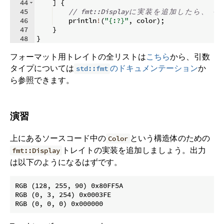
44
]
{
45
// fmt::Display
に
実
装
を
追
加
し
た
ら
、
 {}
46
    println
!
(
"{:?}"
,
 color
)
;
47
}
48
}
フォーマット用トレイトの全リストは
こちら
から、引数
タイプについては
のドキュメンテーション
か
std::fmt
ら参照できます。
演習
上にあるソースコード中の
という構造体のための
Color
トレイトの実装を追加しましょう。出力
fmt::Display
は以下のようになるはずです。
RGB (128, 255, 90) 0x80FF5A

RGB (0, 3, 254) 0x0003FE
