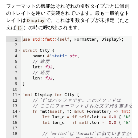
フォーマットの機能はそれぞれの引数タイプごとに個別
のトレイトを用いて実装されています。最も一般的なト
レイトは
で、これは引数タイプが未指定（たと
Display
えば
）の時に呼び出されます。
{}
1
use
std::fmt::
{
self
,
 Formatter
,
 Display
}
;
2
3
struct
 City 
{
4
    name
:
&
'static
str
,
5
// 
緯
度
6
    lat
:
f32
,
7
// 
経
度
8
    lon
:
f32
,
9
}
10
11
impl
 Display 
for
 City 
{
12
// `f`
は
バ
ッ
フ
ァ
で
す
。
こ
の
メ
ソ
ッ
ド
は
13
// 
こ
こ
に
フ
ォ
ー
マ
ッ
ト
さ
れ
た
文
字
列
を
書
き
込
み
14
fn
fmt
(
&
self
,
 f
:
&
mut
 Formatter
)
->
fmt::
R
15
let
 lat_c 
=
if
self
.
lat 
>=
0.0
{
'N'
}
16
let
 lon_c 
=
if
self
.
lon 
>=
0.0
{
'E'
}
17
18
// `write!`
は
`format!`
に
似
て
い
ま
す
が
、