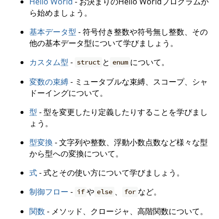
Hello World
- お決まりのHello Worldプログラムか
ら始めましょう。
基本データ型
- 符号付き整数や符号無し整数、その
他の基本データ型について学びましょう。
カスタム型
-
と
について。
struct
enum
変数の束縛
- ミュータブルな束縛、スコープ、シャ
ドーイングについて。
型
- 型を変更したり定義したりすることを学びまし
ょう。
型変換
- 文字列や整数、浮動小数点数など様々な型
から型への変換について。
式
- 式とその使い方について学びましょう。
制御フロー
-
や
、
など。
if
else
for
関数
- メソッド、クロージャ、高階関数について。