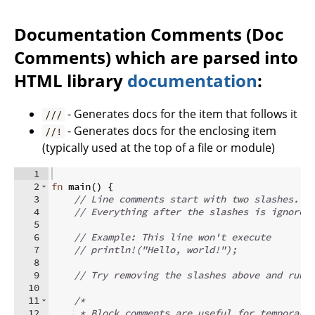
Documentation Comments (Doc
Comments) which are parsed into
HTML library
documentation
:
- Generates docs for the item that follows it
///
- Generates docs for the enclosing item
//!
(typically used at the top of a file or module)
1
2
fn
main
(
)
{
3
// Line comments start with two slashes.
4
// Everything after the slashes is ignored
5
6
// Example: This line won't execute
7
// println!("Hello, world!");
8
9
// Try removing the slashes above and runn
10
11
/*
12
 * Block comments are useful for temporari