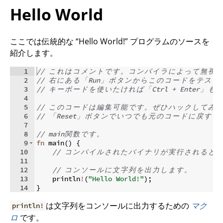
Hello World
ここでは伝統的な “Hello World!” プログラムのソースを
紹介します。
1
// 
こ
れ
は
コ
メ
ン
ト
で
す
。
コ
ン
パ
イ
ラ
に
よ
っ
て
無
視
さ
2
// 
右
に
あ
る
「
Run
」
ボ
タ
ン
か
ら
こ
の
コ
ー
ド
を
テ
ス
ト
3
// 
キ
ー
ボ
ー
ド
を
使
い
た
け
れ
ば
「
Ctrl + Enter
」
も
O
4
5
// 
こ
の
コ
ー
ド
は
編
集
可
能
で
す
。
ぜ
ひ
ハ
ッ
ク
し
て
み
ま
6
// 
「
Reset
」
ボ
タ
ン
で
い
つ
で
も
元
の
コ
ー
ド
に
戻
す
こ
7
8
// main
関
数
で
す
。
9
fn
main
(
)
{
10
// 
コ
ン
パ
イ
ル
さ
れ
た
バ
イ
ナ
リ
が
実
行
さ
れ
る
と
こ
11
12
// 
コ
ン
ソ
ー
ル
に
文
字
列
を
出
力
し
ま
す
。
13
    println
!
(
"Hello World!"
)
;
14
}
は文字列をコンソールに出力するための
マク
println!
ロ
です。