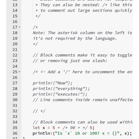
13
 * They can also be nested: 
/*
 like this 
*
14
 * to comment out large sections quickly.
15
*/
16
17
/*
18
    Note: The asterisk column on the left is j
19
    it's not required by the language.
20
*/
21
22
// Block comments make it easy to toggle c
23
// or removing just one slash:
24
25
/*
 <- Add a '/' here to uncomment the enti
26
27
    println!("Now");
28
    println!("everything");
29
    println!("executes!");
30
    // Line comments inside remain unaffected
31
32
    // 
*/
33
34
// Block comments can also be used within 
35
let
 x 
=
5
+
/*
 90 + 
*/
5
;
36
    println
!
(
"Is `x` 10 or 100? x = {}"
,
 x
)
;
37
}