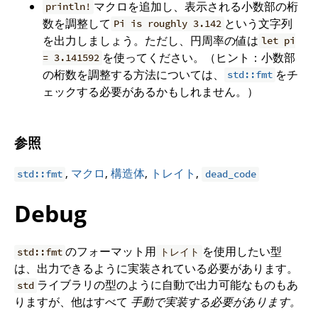
マクロを追加し、表示される小数部の桁
println!
数を調整して
という文字列
Pi is roughly 3.142
を出力しましょう。ただし、円周率の値は
let pi
を使ってください。（ヒント：小数部
= 3.141592
の桁数を調整する方法については、
をチ
std::fmt
ェックする必要があるかもしれません。）
参照
,
マクロ
,
構造体
,
トレイト
,
std::fmt
dead_code
Debug
のフォーマット用
を使用したい型
std::fmt
トレイト
は、出力できるように実装されている必要があります。
ライブラリの型のように自動で出力可能なものもあ
std
りますが、他はすべて
手動で実装する必要があります。