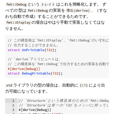
という
はこれを簡略化します。
す
fmt::Debug
トレイト
べての
型は
の実装を
、（すな
fmt::Debug
導出(derive)
わち自動で作成）することができるためです。
の場合はやはり手動で実装しなくてはな
fmt::Display
りません。
// この構造体は`fmt::Display`、`fmt::Debug`のいずれに
// 出力することができません。
struct
UnPrintable
(
i32
);

// `derive`アトリビュートは、
// この構造体を`fmt::Debug`で出力するための実装を自動で
#[derive(Debug)]
struct
DebugPrintable
(
i32
ライブラリの型の場合は、自動的に
により出
std
{:?}
力可能になっています。
1
// `Structure`
と
い
う
構
造
体
の
た
め
の
`fmt::Debug`
2
// `Structure`
は
単
一
の
`i32`
を
メ
ン
バ
に
持
っ
て
い
ま
3
#
[
derive
(
Debug
)]