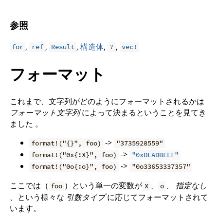
参照
,
,
,
構造体
,
,
for
ref
Result
?
vec!
フォーマット
これまで、文字列がどのようにフォーマットされるかは
フォーマット文字列
によって決まるということを見てき
ました 。
->
format!("{}", foo)
"3735928559"
->
format!("0x{:X}", foo)
"0xDEADBEEF"
->
format!("0o{:o}", foo)
"0o33653337357"
ここでは（
）という単一の変数が
、
、
指定なし
foo
X
o
、という様々な
引数タイプ
に応じてフォーマットされて
います。