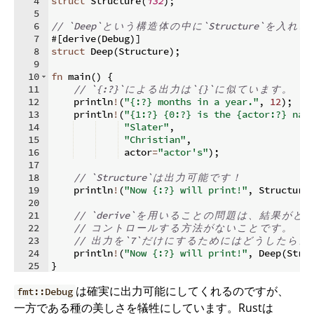
4
struct
 Structure
(
i32
)
;
5
6
// `Deep`
と
い
う
構
造
体
の
中
に
`Structure`
を
入
れ
、
7
#
[
derive
(
Debug
)]
8
struct
 Deep
(
Structure
)
;
9
10
fn
main
(
)
{
11
// `{:?}`
に
よ
る
出
力
は
`{}`
に
似
て
い
ま
す
。
12
    println
!
(
"{:?} months in a year."
,
12
)
;
13
    println
!
(
"{1:?} {0:?} is the {actor:?} nam
14
"Slater"
,
15
"Christian"
,
16
 actor
=
"actor's"
)
;
17
18
// `Structure`
は
出
力
可
能
で
す
！
19
    println
!
(
"Now {:?} will print!"
,
 Structure
20
21
// `derive`
を
用
い
る
こ
と
の
問
題
は
、
結
果
が
ど
の
22
// 
コ
ン
ト
ロ
ー
ル
す
る
方
法
が
な
い
こ
と
で
す
。
23
// 
出
力
を
`7`
だ
け
に
す
る
た
め
に
は
ど
う
し
た
ら
よ
24
    println
!
(
"Now {:?} will print!"
,
 Deep
(
Stru
25
}
は確実に出力可能にしてくれるのですが、
fmt::Debug
一方である種の美しさを犠牲にしています。Rustは