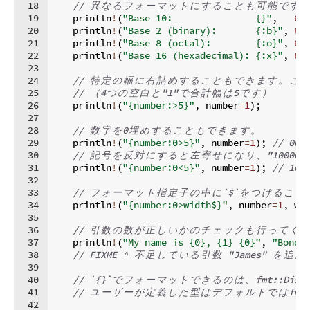
18
// 
異
な
る
フ
ォ
ー
マ
ッ
ト
に
す
る
こ
と
も
可
能
で
す
。
19
    println
!
(
"Base 10:               {}"
,
69
20
    println
!
(
"Base 2 (binary):       {:b}"
,
69
21
    println
!
(
"Base 8 (octal):        {:o}"
,
69
22
    println
!
(
"Base 16 (hexadecimal): {:x}"
,
69
23
24
// 
特
定
の
幅
に
右
詰
め
す
る
こ
と
も
で
き
ま
す
。
こ
の
25
// 
（
4
つ
の
空
白
と
"1"
で
合
計
幅
は
5
で
す
）
26
    println
!
(
"{number:>5}"
,
 number
=
1
)
;
27
28
// 
数
字
を
0
埋
め
す
る
こ
と
も
で
き
ま
す
。
29
    println
!
(
"{number:0>5}"
,
 number
=
1
)
;
// 000
30
// 
記
号
を
反
対
に
す
る
と
左
寄
せ
に
な
り
、
"10000"
31
    println
!
(
"{number:0<5}"
,
 number
=
1
)
;
// 100
32
33
// 
フ
ォ
ー
マ
ッ
ト
指
定
子
の
中
に
`$`
を
つ
け
る
こ
と
34
    println
!
(
"{number:0>width$}"
,
 number
=
1
,
 wi
35
36
// 
引
数
の
数
が
正
し
い
か
の
チ
ェ
ッ
ク
も
行
っ
て
く
れ
37
    println
!
(
"My name is {0}, {1} {0}"
,
"Bond"
38
// FIXME ^ 
不
足
し
て
い
る
引
数
 "James" 
を
追
加
39
40
// `{}`
で
フ
ォ
ー
マ
ッ
ト
で
き
る
の
は
、
fmt::Disp
41
// 
ユ
ー
ザ
ー
が
定
義
し
た
型
は
デ
フ
ォ
ル
ト
で
は
fmt
42