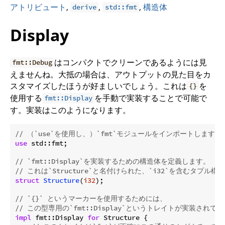
アトリビュート
,
,
,
構造体
derive
std::fmt
Display
はコンパクトでクリーンであるようには見
fmt::Debug
えませんね。大抵の場合は、アウトプットの見た目をカ
スタマイズしたほうが好ましいでしょう。これは
を
{}
使用する
を手動で実装することで可能で
fmt::Display
す。実装はこのようになります。
// （`use`を使用し、）`fmt`モジュールをインポートします。
use
 std::fmt;

// `fmt::Display`を実装するための構造体を定義します。
// これは`Structure`と名付けられた、`i32`を含むタプル構
struct
Structure
(
i32
);

// `{}` というマーカーを使用するためには、
// この型専用の`fmt::Display`というトレイトが実装され
impl
 fmt::Display 
for
 Structure {
