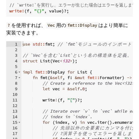
// `write!`を実行し、エラーが生じた場合はエラーを返し
write!
(f, 
"{}"
, value)?;
を使用すれば、
用の
はより簡単に
?
Vec
fmt::Display
実装できます。
1
use
std::
fmt
;
// `fmt`
モ
ジ
ュ
ー
ル
の
イ
ン
ポ
ー
ト
2
3
// `Vec`
を
含
む
`List`
と
い
う
名
の
構
造
体
を
定
義
。
4
struct
 List
(
Vec
<
i32
>
)
;
5
6
impl
fmt::
Display 
for
 List 
{
7
fn
fmt
(
&
self
,
 f
:
&
mut
fmt::
Formatter
)
->
f
8
// Create a reference to the Vec<i32> 
9
let
 vec 
=
&
self
.
0
;
10
11
    write
!
(
f
,
"["
)
?;
12
13
// Iterate over `v` in `vec` while enu
14
// index in `index`.
15
for
(
index
,
 v
)
in
 vec
.
iter
(
)
.
enumerate
16
// 
先
頭
以
外
の
全
要
素
に
カ
ン
マ
を
付
け
ま
17
// ?
演
算
子
を
使
っ
て
エ
ラ
ー
を
返
し
ま
す
18
if
 index 
!=
0
{
 write
!
(
f
,
", "
)
?;