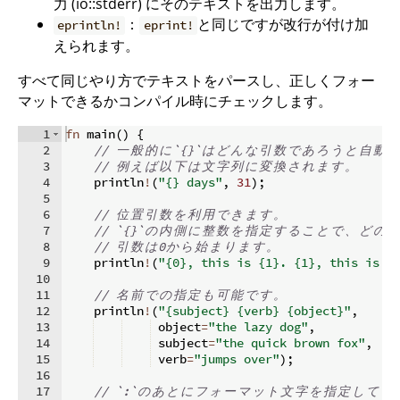
力 (io::stderr) にそのテキストを出力します。
：
と同じですが改行が付け加
eprintln!
eprint!
えられます。
すべて同じやり方でテキストをパースし、正しくフォー
マットできるかコンパイル時にチェックします。
1
fn
main
(
)
{
2
// 
一
般
的
に
`{}`
は
ど
ん
な
引
数
で
あ
ろ
う
と
自
動
的
3
// 
例
え
ば
以
下
は
文
字
列
に
変
換
さ
れ
ま
す
。
4
    println
!
(
"{} days"
,
31
)
;
5
6
// 
位
置
引
数
を
利
用
で
き
ま
す
。
7
// `{}`
の
内
側
に
整
数
を
指
定
す
る
こ
と
で
、
ど
の
引
8
// 
引
数
は
0
か
ら
始
ま
り
ま
す
。
9
    println
!
(
"{0}, this is {1}. {1}, this is {
10
11
// 
名
前
で
の
指
定
も
可
能
で
す
。
12
    println
!
(
"{subject} {verb} {object}"
,
13
 object
=
"the lazy dog"
,
14
 subject
=
"the quick brown fox"
,
15
 verb
=
"jumps over"
)
;
16
17
// `:`
の
あ
と
に
フ
ォ
ー
マ
ッ
ト
文
字
を
指
定
し
て