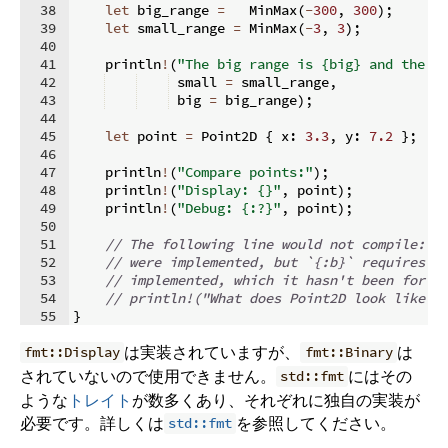
38
let
 big_range 
=
   MinMax
(
-
300
,
300
)
;
39
let
 small_range 
=
 MinMax
(
-
3
,
3
)
;
40
41
    println
!
(
"The big range is {big} and the s
42
 small 
=
 small_range
,
43
 big 
=
 big_range
)
;
44
45
let
 point 
=
 Point2D 
{
 x
:
3.3
,
 y
:
7.2
}
;
46
47
    println
!
(
"Compare points:"
)
;
48
    println
!
(
"Display: {}"
,
 point
)
;
49
    println
!
(
"Debug: {:?}"
,
 point
)
;
50
51
// The following line would not compile: b
52
// were implemented, but `{:b}` requires `
53
// implemented, which it hasn't been for `
54
// println!("What does Point2D look like i
55
}
は実装されていますが、
は
fmt::Display
fmt::Binary
されていないので使用できません。
にはその
std::fmt
ような
トレイト
が数多くあり、それぞれに独自の実装が
必要です。詳しくは
を参照してください。
std::fmt