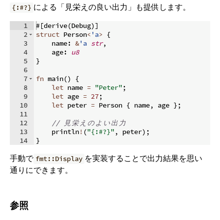
による「見栄えの良い出力」も提供します。
{:#?}
1
#
[
derive
(
Debug
)]
2
struct
 Person
<
'a
>
{
3
    name
:
&
'a
str
,
4
    age
:
u8
5
}
6
7
fn
main
(
)
{
8
let
 name 
=
"Peter"
;
9
let
 age 
=
27
;
10
let
 peter 
=
 Person 
{
 name
,
 age 
}
;
11
12
// 
見
栄
え
の
よ
い
出
力
13
    println
!
(
"{:#?}"
,
 peter
)
;
14
}
手動で
を実装することで出力結果を思い
fmt::Display
通りにできます。
参照