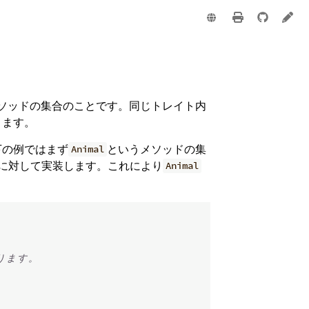
e
ソッドの集合のことです。同じトレイト内
きます。
下の例ではまず
というメソッドの集
Animal
に対して実装します。これにより
Animal
り
ま
す
。