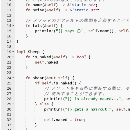
10
fn
name
(
&
self
)
->
&
'static
str
;
11
fn
noise
(
&
self
)
->
&
'static
str
;
12
13
// 
メ
ソ
ッ
ド
の
デ
フ
ォ
ル
ト
の
挙
動
を
定
義
す
る
こ
と
も
14
fn
talk
(
&
self
)
{
15
    println
!
(
"{} says {}"
,
self
.
name
(
)
,
self
.
16
}
17
}
18
19
impl
 Sheep 
{
20
fn
is_naked
(
&
self
)
->
bool
{
21
self
.
naked
22
}
23
24
fn
shear
(
&
mut
self
)
{
25
if
self
.
is_naked
(
)
{
26
// 
メ
ソ
ッ
ド
を
あ
る
型
に
実
装
す
る
際
に
、
そ
27
// 
使
用
す
る
こ
と
が
で
き
ま
す
。
28
    println
!
(
"{} is already naked..."
,
se
29
}
else
{
30
    println
!
(
"{} gets a haircut!"
,
self
.
n
31
32
self
.
naked 
=
true
;
33
}
34
}