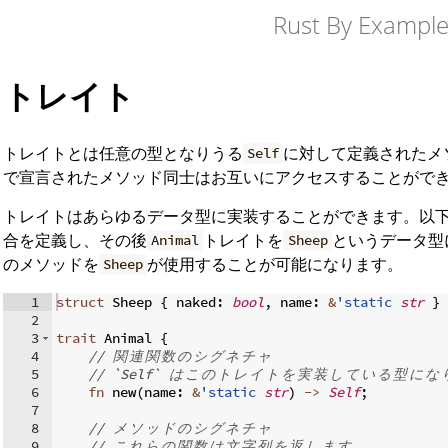
Rust By Exampl
トレイト
トレイトとは任意の型となりうる
に対して定義されたメ
Self
で宣言されたメソッド同士はお互いにアクセスすることがで
トレイトはあらゆるデータ型に実装することができます。以
合を定義し、その後
トレイトを
というデータ型
Animal
Sheep
のメソッドを
が使用することが可能になります。
Sheep
1
struct
 Sheep 
{
 naked
:
bool
,
 name
:
&
'static
str
}
2
3
trait
 Animal 
{
4
// 
関
連
関
数
の
シ
グ
ネ
チ
ャ
5
// `Self` 
は
こ
の
ト
レ
イ
ト
を
実
装
し
て
い
る
型
に
な
6
fn
new
(
name
:
&
'static
str
)
->
Self
;
7
8
// 
メ
ソ
ッ
ド
の
シ
グ
ネ
チ
ャ
9
// 
こ
れ
ら
の
関
数
は
文
字
列
を
返
し
ま
す
。