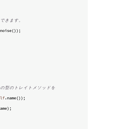
で
き
ま
す
。
noise
(
))
;
の
型
の
ト
レ
イ
ト
メ
ソ
ッ
ド
を
lf
.
name
(
))
;
ame
)
;