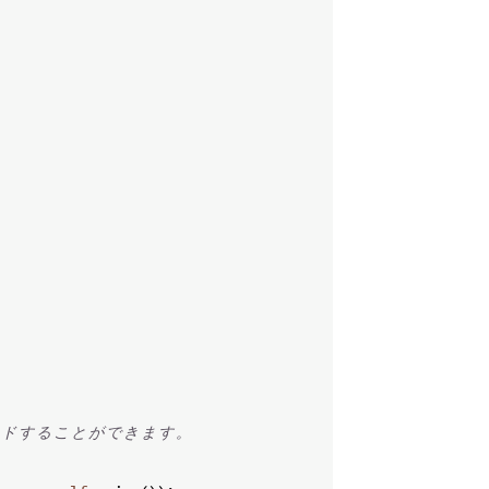
ド
す
る
こ
と
が
で
き
ま
す
。