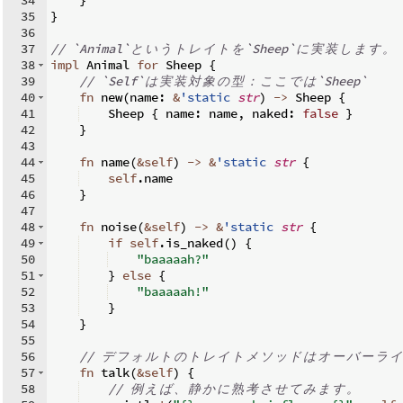
35
}
36
37
// `Animal`
と
い
う
ト
レ
イ
ト
を
`Sheep`
に
実
装
し
ま
す
。
38
impl
 Animal 
for
 Sheep 
{
39
// `Self`
は
実
装
対
象
の
型
：
こ
こ
で
は
`Sheep`
40
fn
new
(
name
:
&
'static
str
)
->
 Sheep 
{
41
    Sheep 
{
 name
:
 name
,
 naked
:
false
}
42
}
43
44
fn
name
(
&
self
)
->
&
'static
str
{
45
self
.
name
46
}
47
48
fn
noise
(
&
self
)
->
&
'static
str
{
49
if
self
.
is_naked
(
)
{
50
"baaaaah?"
51
}
else
{
52
"baaaaah!"
53
}
54
}
55
56
// 
デ
フ
ォ
ル
ト
の
ト
レ
イ
ト
メ
ソ
ッ
ド
は
オ
ー
バ
ー
ラ
イ
57
fn
talk
(
&
self
)
{
58
// 
例
え
ば
、
静
か
に
熟
考
さ
せ
て
み
ま
す
。