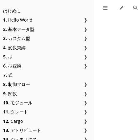
はじめに
1.
Hello World
❱
2.
基本データ型
❱
3.
カスタム型
❱
4.
変数束縛
❱
5.
型
❱
6.
型変換
❱
7.
式
8.
制御フロー
❱
9.
関数
❱
10.
モジュール
❱
11.
クレート
❱
12.
Cargo
❱
13.
アトリビュート
❱
14.
ジェネリクス
❱