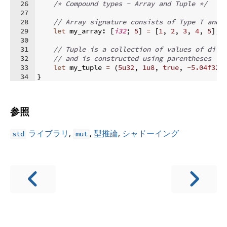
26
/*
 Compound types - Array and Tuple 
*/
27
28
// Array signature consists of Type T and 
29
let
 my_array
:
[
i32
;
5
]
=
[
1
,
2
,
3
,
4
,
5
]
;
30
31
// Tuple is a collection of values of diff
32
// and is constructed using parentheses ()
33
let
 my_tuple 
=
(
5u32
,
1u8
,
true
,
-
5.04f32
)
34
}
参照
ライブラリ
,
,
型推論
,
シャドーイング
std
mut