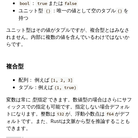
：
または
bool
true
false
ユニット型
：唯一の値として空のタプル
を
()
()
持つ
ユニット型はその値がタプルですが、複合型とはみなさ
れません。内部に複数の値を含んでいるわけではないか
らです。
複合型
配列： 例えば
[1, 2, 3]
タプル：例えば
(1, true)
変数は常に
型指定
できます。数値型の場合はさらにサフ
ィックスでの指定も可能です。指定しない場合デフォル
トになります。整数は
が、浮動小数点は
がデフ
i32
f64
ォルトです。また、Rustは文脈から型を推論することも
できます。