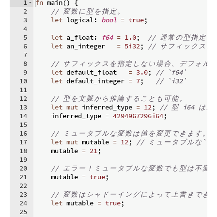
1
fn
main
(
)
{
2
// 
変
数
に
型
を
指
定
。
3
let
 logical
:
bool
=
true
;
4
5
let
 a_float
:
f64
=
1.0
;
// 
通
常
の
型
指
定
6
let
 an_integer   
=
5i32
;
// 
サ
フ
ィ
ッ
ク
ス
に
7
8
// 
サ
フ
ィ
ッ
ク
ス
を
指
定
し
な
い
場
合
、
デ
フ
ォ
ル
ト
9
let
 default_float   
=
3.0
;
// `f64`
10
let
 default_integer 
=
7
;
// `i32`
11
12
// 
型
を
文
脈
か
ら
推
論
す
る
こ
と
も
可
能
。
13
let
mut
 inferred_type 
=
12
;
// 
型
 i64 
は
次
14
    inferred_type 
=
4294967296i64
;
15
16
// 
ミ
ュ
ー
タ
ブ
ル
な
変
数
は
値
を
変
更
で
き
ま
す
。
17
let
mut
 mutable 
=
12
;
// 
ミ
ュ
ー
タ
ブ
ル
な
`i3
18
    mutable 
=
21
;
19
20
// 
エ
ラ
ー
！
ミ
ュ
ー
タ
ブ
ル
な
変
数
で
も
型
は
不
変
。
21
    mutable 
=
true
;
22
23
// 
変
数
は
シ
ャ
ド
ー
イ
ン
グ
に
よ
っ
て
上
書
き
で
き
ま
24
let
 mutable 
=
true
;
25