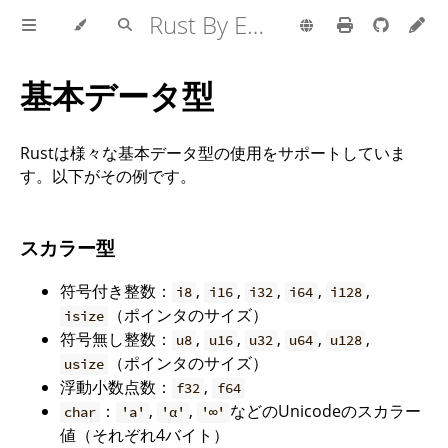
Rust By Example
基本データ型
Rustは様々な基本データ型の使用をサポートしていま
す。以下がその例です。
スカラー型
符号付き整数：
,
,
,
,
,
i8
i16
i32
i64
i128
（ポインタのサイズ）
isize
符号無し整数：
,
,
,
,
,
u8
u16
u32
u64
u128
（ポインタのサイズ）
usize
浮動小数点数：
,
f32
f64
：
,
,
などのUnicodeのスカラー
char
'a'
'α'
'∞'
値（それぞれ4バイト）