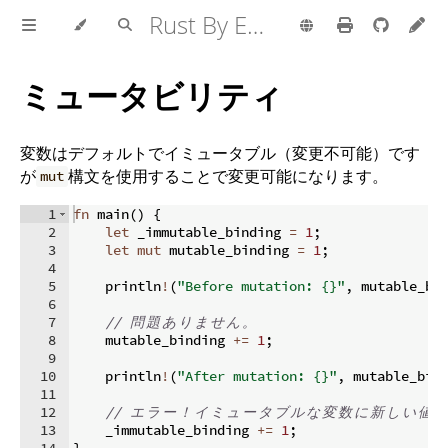
Rust By Example
ミュータビリティ
変数はデフォルトでイミュータブル（変更不可能）です
が
構文を使用することで変更可能になります。
mut
1
fn
main
(
)
{
2
let
 _immutable_binding 
=
1
;
3
let
mut
 mutable_binding 
=
1
;
4
5
    println
!
(
"Before mutation: {}"
,
 mutable_bi
6
7
// 
問
題
あ
り
ま
せ
ん
。
8
    mutable_binding 
+=
1
;
9
10
    println
!
(
"After mutation: {}"
,
 mutable_bin
11
12
// 
エ
ラ
ー
！
イ
ミ
ュ
ー
タ
ブ
ル
な
変
数
に
新
し
い
値
を
13
    _immutable_binding 
+=
1
;
14
}