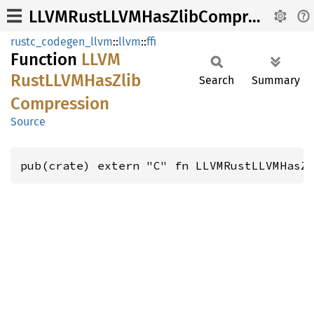
LLVMRustLLVMHasZlibCompression
rustc_codegen_llvm
::
llvm
::
ffi
Function
LLVM
RustLLVM
HasZlib
Search
Summary
Compression
Source
pub(crate) extern "C" fn LLVMRustLLVMHasZ