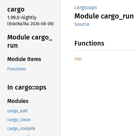
cargo
::
ops
cargo
Module
cargo_
run
1.99.0-nightly
(84b36a78a 2026-08-06)
Source
Module cargo_
Functions
run
run
Module Items
Functions
In cargo::
ops
Modules
cargo_add
cargo_clean
cargo_compile