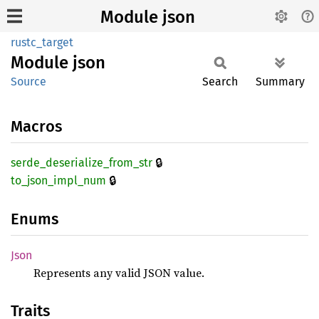
Module json
rustc_target
Module
json
Source
Search
Summary
Macros
🔒
serde_
deserialize_
from_
str
🔒
to_
json_
impl_
num
Enums
Json
Represents any valid JSON value.
Traits