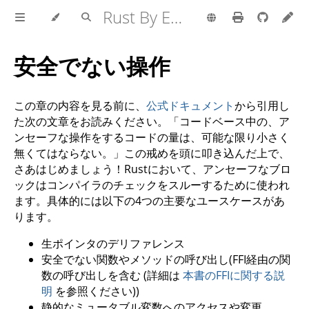
Rust By Example
安全でない操作
この章の内容を見る前に、
公式ドキュメント
から引用し
た次の文章をお読みください。「コードベース中の、ア
ンセーフな操作をするコードの量は、可能な限り小さく
無くてはならない。」この戒めを頭に叩き込んだ上で、
さあはじめましょう！Rustにおいて、アンセーフなブロ
ックはコンパイラのチェックをスルーするために使われ
ます。具体的には以下の4つの主要なユースケースがあ
ります。
生ポインタのデリファレンス
安全でない関数やメソッドの呼び出し(FFI経由の関
数の呼び出しを含む (詳細は
本書のFFIに関する説
明
を参照ください))
静的なミュータブル変数へのアクセスや変更