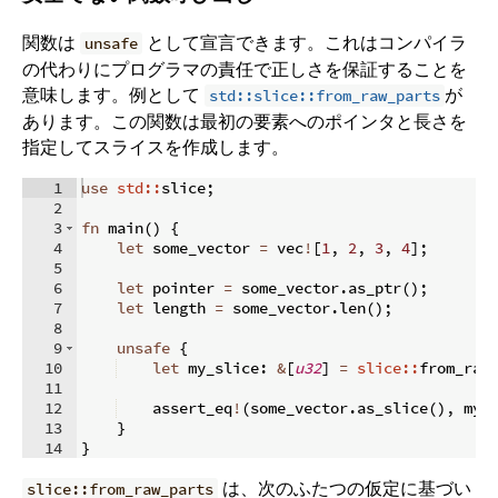
関数は
として宣言できます。これはコンパイラ
unsafe
の代わりにプログラマの責任で正しさを保証することを
意味します。例として
が
std::slice::from_raw_parts
あります。この関数は最初の要素へのポインタと長さを
指定してスライスを作成します。
1
use
std::
slice
;
2
3
fn
main
(
)
{
4
let
 some_vector 
=
 vec
!
[
1
,
2
,
3
,
4
]
;
5
6
let
 pointer 
=
 some_vector
.
as_ptr
(
)
;
7
let
 length 
=
 some_vector
.
len
(
)
;
8
9
unsafe
{
10
let
 my_slice
:
&
[
u32
]
=
slice::
from_raw
11
12
    assert_eq
!
(
some_vector
.
as_slice
(
)
,
 my_
13
}
14
}
は、次のふたつの仮定に基づい
slice::from_raw_parts