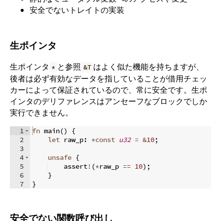
安全でないトレイトの実装
生ポインタ
生ポインタ
と参照
はよく似た機能を持ちますが、
*
&T
後者は必ず有効なデータを指していることが借用チェッ
カーによって保証されているので、常に安全です。生ポ
インタのデリファレンスはアンセーフなブロックでしか
実行できません。
1
fn
main
(
)
{
2
let
 raw_p
:
*
const
u32
=
&
10
;
3
4
unsafe
{
5
    assert
!
(
*
raw_p 
==
10
)
;
6
}
7
}
安全でない関数呼び出し