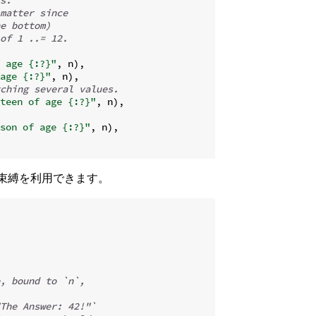
matter since
e bottom)
of 1 ..= 12.
 age {:?}"
,
 n
)
,
age {:?}"
,
 n
)
,
ching several values.
teen of age {:?}"
,
 n
)
,
son of age {:?}"
,
 n
)
,
束縛を利用できます。
, bound to `n`,
The Answer: 42!"`