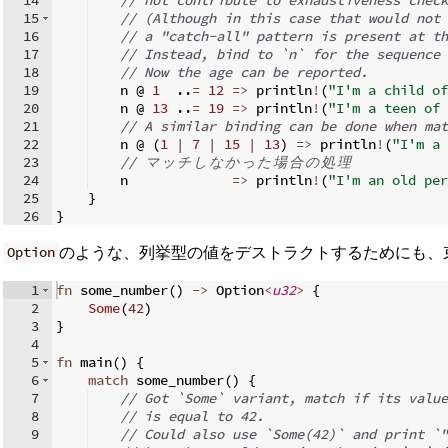
15
// (Although in this case that would not 
16
// a "catch-all" pattern is present at th
17
// Instead, bind to `n` for the sequence 
18
// Now the age can be reported.
19
    n @ 
1
..
=
12
=>
 println
!
(
"I'm a child of
20
    n @ 
13
..
=
19
=>
 println
!
(
"I'm a teen of 
21
// A similar binding can be done when mat
22
    n @ 
(
1
|
7
|
15
|
13
)
=>
 println
!
(
"I'm a 
23
// 
マ
ッ
チ
し
な
か
っ
た
場
合
の
処
理
24
    n             
=>
 println
!
(
"I'm an old per
25
}
26
}
のような、列挙型の値をデストラクトするためにも、
Option
1
fn
some_number
(
)
->
 Option
<
u32
>
{
2
Some
(
42
)
3
}
4
5
fn
main
(
)
{
6
match
 some_number
(
)
{
7
// Got `Some` variant, match if its value
8
// is equal to 42.
9
// Could also use `Some(42)` and print `"