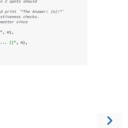
n 2 spots should
d print `"The Answer: {n}!"`
stiveness checks.
matter since
"
,
 n
)
,
... {}"
,
 n
)
,