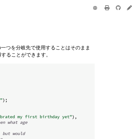
e
の一つを分岐先で使用することはそのまま
縛することができます。
"
)
;
ebrated my first birthday yet"
)
,
en what age
 but would
s.