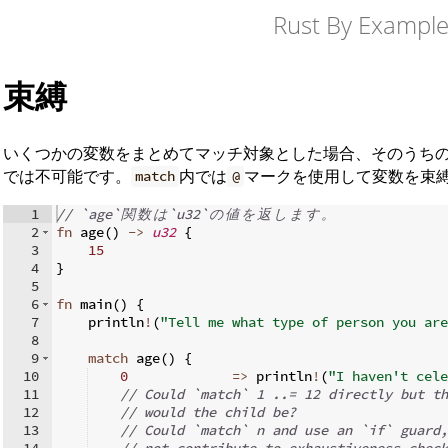
Rust By Exampl
束縛
いくつかの変数をまとめてマッチ対象とした場合、そのうち
では不可能です。
内では
マークを使用して変数を束
match
@
1
// `age`
関
数
は
`u32`
の
値
を
返
し
ま
す
。
2
fn
age
(
)
->
u32
{
3
15
4
}
5
6
fn
main
(
)
{
7
    println
!
(
"Tell me what type of person you are
8
9
match
 age
(
)
{
10
0
=>
 println
!
(
"I haven't cel
11
// Could `match` 1 ..= 12 directly but th
12
// would the child be?
13
// Could `match` n and use an `if` guard,
14
// not contribute to exhaustiveness check