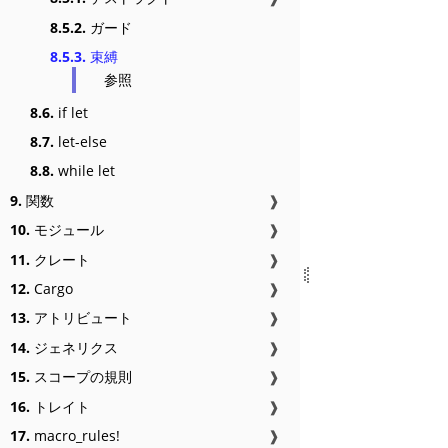
8.5.2.
ガード
8.5.3.
束縛
参照
8.6.
if let
8.7.
let-else
8.8.
while let
9.
関数
❱
10.
モジュール
❱
11.
クレート
❱
12.
Cargo
❱
13.
アトリビュート
❱
14.
ジェネリクス
❱
15.
スコープの規則
❱
16.
トレイト
❱
17.
macro_rules!
❱