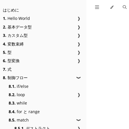
はじめに
1.
Hello World
❱
2.
基本データ型
❱
3.
カスタム型
❱
4.
変数束縛
❱
5.
型
❱
6.
型変換
❱
7.
式
8.
制御フロー
❱
8.1.
if/else
8.2.
loop
❱
8.3.
while
8.4.
for と range
8.5.
match
❱
8.5.1.
デストラクト
❱