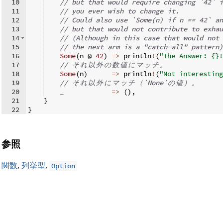
10
// but that would require changing `42` i
11
// you ever wish to change it.
12
// Could also use `Some(n) if n == 42` an
13
// but that would not contribute to exhau
14
// (Although in this case that would not 
15
// the next arm is a "catch-all" pattern)
16
Some
(
n @ 
42
)
=>
 println
!
(
"The Answer: {}!
17
// 
そ
れ
以
外
の
数
値
に
マ
ッ
チ
。
18
Some
(
n
)
=>
 println
!
(
"Not interesting
19
// 
そ
れ
以
外
に
マ
ッ
チ
（
`None`
の
値
）
。
20
    _            
=>
(
)
,
21
}
22
}
参照
関数
,
列挙型
,
Option