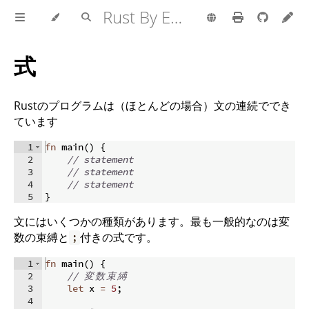
Rust By Example
式
Rustのプログラムは（ほとんどの場合）文の連続ででき
ています
1
fn
main
(
)
{
2
// statement
3
// statement
4
// statement
5
}
文にはいくつかの種類があります。最も一般的なのは変
数の束縛と
付きの式です。
;
1
fn
main
(
)
{
2
// 
変
数
束
縛
3
let
 x 
=
5
;
4