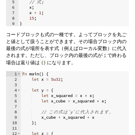
5
// 
式
;
6
    x
;
7
    x 
+
1
;
8
15
;
9
}
コードブロックも式の一種です。よってブロックを丸ご
と値として扱うことができます。その場合ブロック内の
最後の式が場所を表す式（例えばローカル変数）に代入
されます。ただし、ブロック内の最後の式が
で終わる
;
場合は返り値は
になります。
()
1
fn
main
(
)
{
2
let
 x 
=
5u32
;
3
4
let
 y 
=
{
5
let
 x_squared 
=
 x 
*
 x
;
6
let
 x_cube 
=
 x_squared 
*
 x
;
7
8
// 
こ
の
式
は
`y`
に
代
入
さ
れ
ま
す
。
9
    x_cube 
+
 x_squared 
+
 x
10
}
;
11
12
let
 z 
=
{