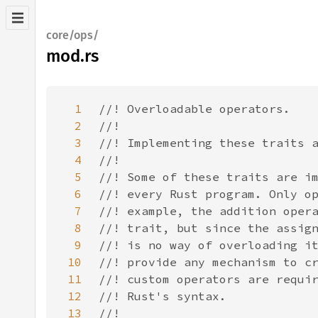
core/ops/
mod.rs
1
2
3
4
5
6
7
8
9
10
11
12
13