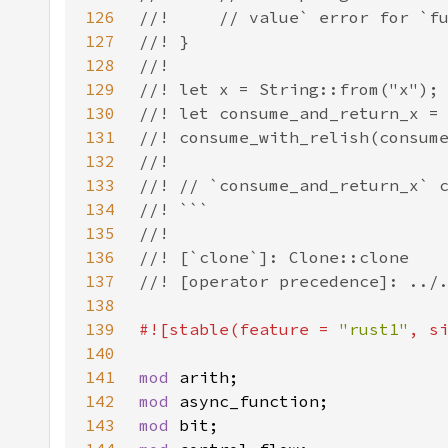
126
127
128
129
130
131
132
133
134
135
136
137
138
139
#![stable(feature = 
"rust1"
, s
140
141
mod 
142
mod 
143
mod 