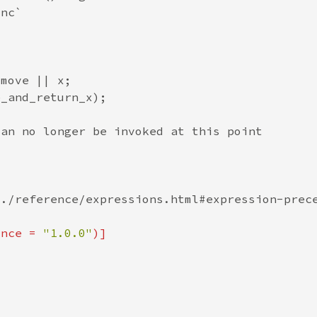
ince = 
"1.0.0"