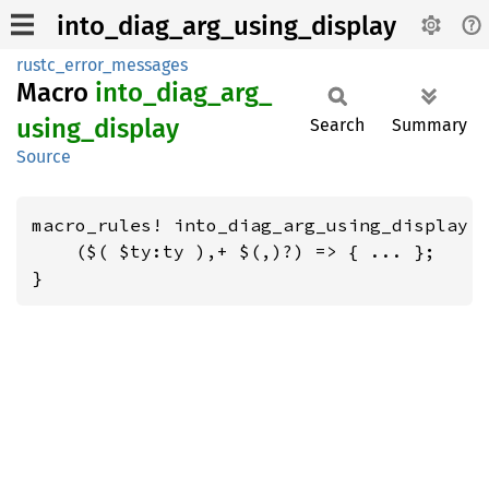
into_diag_arg_using_display
rustc_error_messages
Macro
into_
diag_
arg_
using_
display
Search
Summary
Source
macro_rules! into_diag_arg_using_display {
    ($( $ty:ty ),+ $(,)?) => { ... };

}