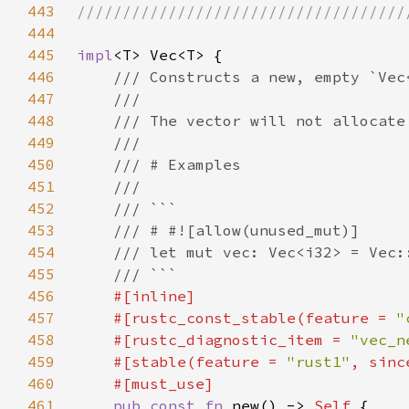
443
444
445
impl
446
447
448
449
450
451
452
453
454
455
456
457
    #[rustc_const_stable(feature = 
"
458
    #[rustc_diagnostic_item = 
"vec_n
459
    #[stable(feature = 
"rust1"
, sinc
460
461
pub const fn 
new() -> 
Self 