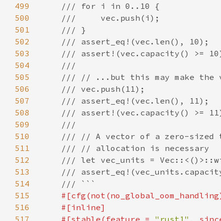
499
500
501
502
503
504
505
506
507
508
509
510
511
512
513
514
515
516
517
    #[stable(feature = 
"rust1"
, sinc