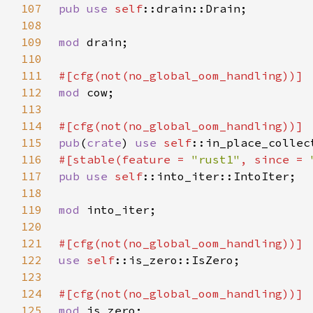
107
pub use 
self
108
109
mod 
110
111
112
mod 
113
114
115
pub
(
crate
) 
use 
self
116
#[stable(feature = 
"rust1"
, since = 
117
pub use 
self
118
119
mod 
120
121
122
use 
self
123
124
125
mod 