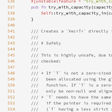
536
    #[unstable(feature = 
"try_with_c
537
pub fn 
try_with_capacity(capacit
538
Self
539
540
541
542
543
544
545
546
547
548
549
550
551
552
553
554