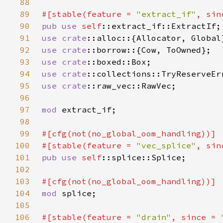
88
89
#[stable(feature = 
"extract_if"
, sin
90
pub use 
self
91
use 
crate
92
use 
crate
93
use 
crate
94
use 
crate
95
use 
crate
96
97
mod 
98
99
100
#[stable(feature = 
"vec_splice"
, sin
101
pub use 
self
102
103
104
mod 
105
106
#[stable(feature = 
"drain"
, since = 