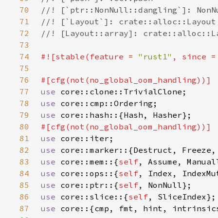
70
71
72
73
74
#![stable(feature = 
"rust1"
, since =
75
76
77
use 
78
use 
79
use 
80
81
use 
82
use 
83
use 
core::mem::{
self
84
use 
core::ops::{
self
85
use 
core::ptr::{
self
86
use 
core::slice::{
self
87
use 