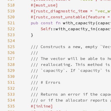
518
519
    #[rustc_diagnostic_item = 
"vec_w
520
    #[rustc_const_unstable(feature =
521
pub const fn 
with_capacity(capac
522
Self
523
524
525
526
527
528
529
530
531
532
533
534
535