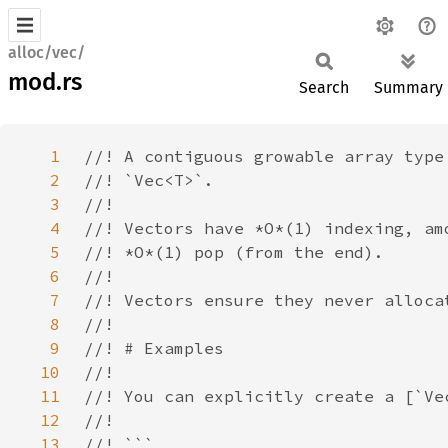
alloc/vec/
mod.rs
Search
Summary
1
2
3
4
5
6
7
8
9
10
11
12
13